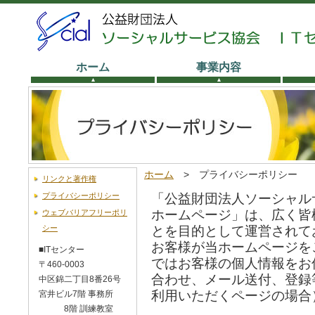
ホーム
事業内容
ホーム
> プライバシーポリシー
リンクと著作権
プライバシーポリシー
「公益財団法人ソーシャル
ホームページ」は、広く皆
ウェブバリアフリーポリ
シー
とを目的として運営されて
お客様が当ホームページを
■ITセンター
ではお客様の個人情報をお
〒460-0003
合わせ、メール送付、登録
中区錦二丁目8番26号
利用いただくページの場合
宮井ビル7階 事務所
8階 訓練教室