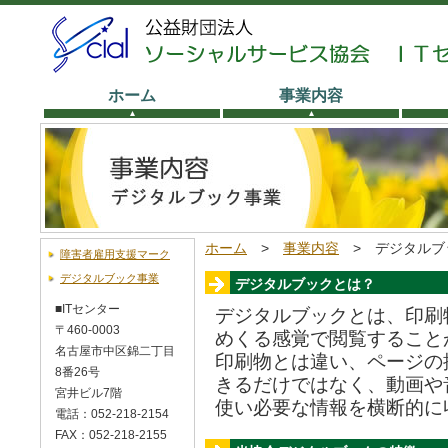
ホーム
事業内容
ホーム
>
事業内容
> デジタルブ
障害者雇用支援マーク
デジタルブック事業
デジタルブックとは？
■ITセンター
デジタルブックとは、印刷
〒460-0003
めくる感覚で閲覧すること
名古屋市中区錦二丁目
印刷物とは違い、ページの
8番26号
きるだけではなく、動画や
宮井ビル7階
使い必要な情報を横断的に
電話：052-218-2154
FAX：052-218-2155